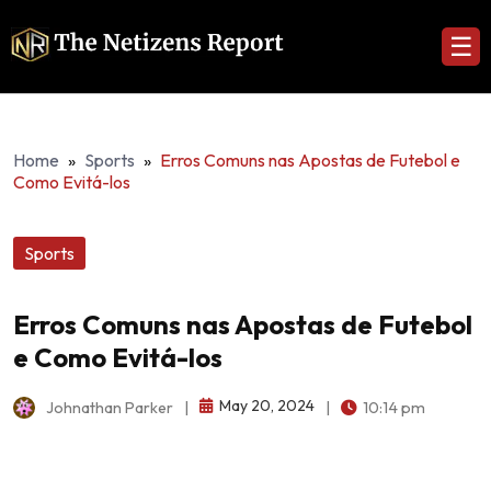
☰
Home
»
Sports
»
Erros Comuns nas Apostas de Futebol e
Como Evitá-los
Sports
Erros Comuns nas Apostas de Futebol
e Como Evitá-los
May 20, 2024
Johnathan Parker
|
|
10:14 pm