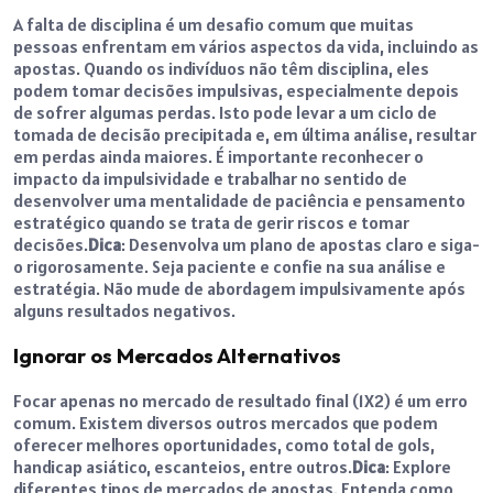
A falta de disciplina é um desafio comum que muitas
pessoas enfrentam em vários aspectos da vida, incluindo as
apostas. Quando os indivíduos não têm disciplina, eles
podem tomar decisões impulsivas, especialmente depois
de sofrer algumas perdas. Isto pode levar a um ciclo de
tomada de decisão precipitada e, em última análise, resultar
em perdas ainda maiores. É importante reconhecer o
impacto da impulsividade e trabalhar no sentido de
desenvolver uma mentalidade de paciência e pensamento
estratégico quando se trata de gerir riscos e tomar
decisões.
Dica
: Desenvolva um plano de apostas claro e siga-
o rigorosamente. Seja paciente e confie na sua análise e
estratégia. Não mude de abordagem impulsivamente após
alguns resultados negativos.
Ignorar os Mercados Alternativos
Focar apenas no mercado de resultado final (1X2) é um erro
comum. Existem diversos outros mercados que podem
oferecer melhores oportunidades, como total de gols,
handicap asiático, escanteios, entre outros.
Dica
: Explore
diferentes tipos de mercados de apostas. Entenda como