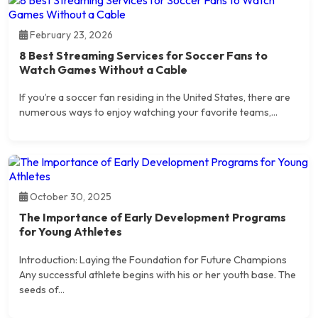
February 23, 2026
8 Best Streaming Services for Soccer Fans to
Watch Games Without a Cable
If you’re a soccer fan residing in the United States, there are
numerous ways to enjoy watching your favorite teams,...
October 30, 2025
The Importance of Early Development Programs
for Young Athletes
Introduction: Laying the Foundation for Future Champions
Any successful athlete begins with his or her youth base. The
seeds of...